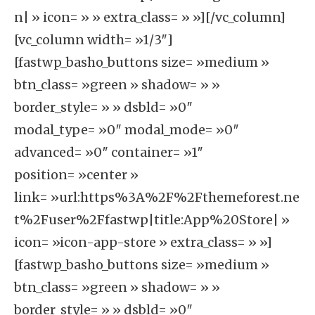
n| » icon= » » extra_class= » »][/vc_column]
[vc_column width= »1/3″]
[fastwp_basho_buttons size= »medium »
btn_class= »green » shadow= » »
border_style= » » dsbld= »0″
modal_type= »0″ modal_mode= »0″
advanced= »0″ container= »1″
position= »center »
link= »url:https%3A%2F%2Fthemeforest.ne
t%2Fuser%2Ffastwp|title:App%20Store| »
icon= »icon-app-store » extra_class= » »]
[fastwp_basho_buttons size= »medium »
btn_class= »green » shadow= » »
border_style= » » dsbld= »0″