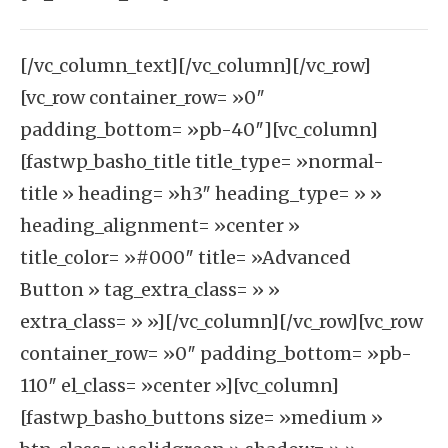
[/vc_column_text][/vc_column][/vc_row]
[vc_row container_row= »0″
padding_bottom= »pb-40″][vc_column]
[fastwp_basho_title title_type= »normal-
title » heading= »h3″ heading_type= » »
heading_alignment= »center »
title_color= »#000″ title= »Advanced
Button » tag_extra_class= » »
extra_class= » »][/vc_column][/vc_row][vc_row
container_row= »0″ padding_bottom= »pb-
110″ el_class= »center »][vc_column]
[fastwp_basho_buttons size= »medium »