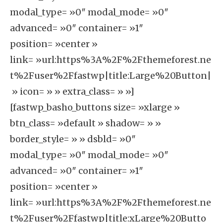
modal_type= »0″ modal_mode= »0″
advanced= »0″ container= »1″
position= »center »
link= »url:https%3A%2F%2Fthemeforest.ne
t%2Fuser%2Ffastwp|title:Large%20Button|
» icon= » » extra_class= » »]
[fastwp_basho_buttons size= »xlarge »
btn_class= »default » shadow= » »
border_style= » » dsbld= »0″
modal_type= »0″ modal_mode= »0″
advanced= »0″ container= »1″
position= »center »
link= »url:https%3A%2F%2Fthemeforest.ne
t%2Fuser%2Ffastwp|title:xLarge%20Butto