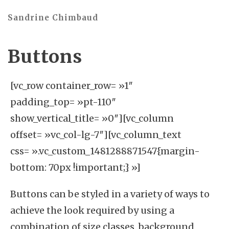
Sandrine Chimbaud
Buttons
[vc_row container_row= »1″
padding_top= »pt-110″
show_vertical_title= »0″][vc_column
offset= »vc_col-lg-7″][vc_column_text
css= ».vc_custom_1481288871547{margin-
bottom: 70px !important;} »]
Buttons can be styled in a variety of ways to
achieve the look required by using a
combination of size classes, background