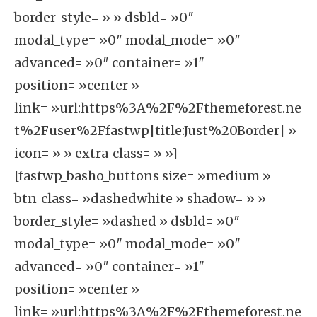
border_style= » » dsbld= »0″
modal_type= »0″ modal_mode= »0″
advanced= »0″ container= »1″
position= »center »
link= »url:https%3A%2F%2Fthemeforest.ne
t%2Fuser%2Ffastwp|title:Just%20Border| »
icon= » » extra_class= » »]
[fastwp_basho_buttons size= »medium »
btn_class= »dashedwhite » shadow= » »
border_style= »dashed » dsbld= »0″
modal_type= »0″ modal_mode= »0″
advanced= »0″ container= »1″
position= »center »
link= »url:https%3A%2F%2Fthemeforest.ne