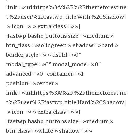
link= »url:https%3A%2F%2Fthemeforest.ne
t%2Fuser%2Ffastwp|title:With%20Shadow|
» icon= » » extra_class= » »]
[fastwp_basho_buttons size= »medium »
btn_class= »solidgreen » shadow= »hard »
border_style= » » dsbld= »0″
modal_type= »0″ modal_mode= »0″
advanced= »0″ container= »1″
position= »center »
link= »url:https%3A%2F%2Fthemeforest.ne
t%2Fuser%2Ffastwp|title:Hard%20Shadow|
» icon= » » extra_class= » »]
[fastwp_basho_buttons size= »medium »
btn_class= »white » shadow= » »