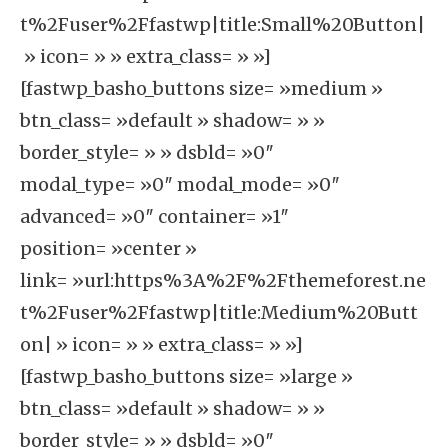
t%2Fuser%2Ffastwp|title:Small%20Button|
» icon= » » extra_class= » »]
[fastwp_basho_buttons size= »medium »
btn_class= »default » shadow= » »
border_style= » » dsbld= »0″
modal_type= »0″ modal_mode= »0″
advanced= »0″ container= »1″
position= »center »
link= »url:https%3A%2F%2Fthemeforest.ne
t%2Fuser%2Ffastwp|title:Medium%20Butt
on| » icon= » » extra_class= » »]
[fastwp_basho_buttons size= »large »
btn_class= »default » shadow= » »
border_style= » » dsbld= »0″