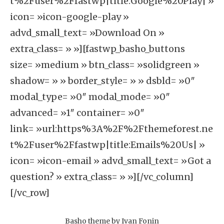
t%2Fuser%2Ffastwp|title:Google%20Play| »
icon= »icon-google-play »
advd_small_text= »Download On »
extra_class= » »][fastwp_basho_buttons
size= »medium » btn_class= »solidgreen »
shadow= » » border_style= » » dsbld= »0″
modal_type= »0″ modal_mode= »0″
advanced= »1″ container= »0″
link= »url:https%3A%2F%2Fthemeforest.ne
t%2Fuser%2Ffastwp|title:Emails%20Us| »
icon= »icon-email » advd_small_text= »Got a
question? » extra_class= » »][/vc_column]
[/vc_row]
Basho theme by
Ivan Fonin