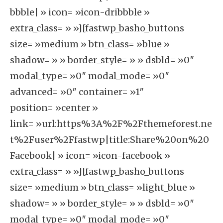
bbble| » icon= »icon-dribbble »
extra_class= » »][fastwp_basho_buttons
size= »medium » btn_class= »blue »
shadow= » » border_style= » » dsbld= »0″
modal_type= »0″ modal_mode= »0″
advanced= »0″ container= »1″
position= »center »
link= »url:https%3A%2F%2Fthemeforest.ne
t%2Fuser%2Ffastwp|title:Share%20on%20
Facebook| » icon= »icon-facebook »
extra_class= » »][fastwp_basho_buttons
size= »medium » btn_class= »light_blue »
shadow= » » border_style= » » dsbld= »0″
modal_type= »0″ modal_mode= »0″