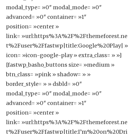
modal_type= »0″ modal_mode= »0″
advanced= »0″ container= »1″
position= »center »
link= »url:https%3A%2F%2Fthemeforest.ne
t%2Fuser%2Ffastwp|title:Google%20Play| »
icon= »icon-google-play » extra_class= » »]
[fastwp_basho_buttons size= »medium »
btn_class= »pink » shadow= » »
border_style= » » dsbld= »0″
modal_type= »0″ modal_mode= »0″
advanced= »0″ container= »1″
position= »center »
link= »url:https%3A%2F%2Fthemeforest.ne
t%2Fuser%2Ffastwp|title:I’m%20on%20Dri