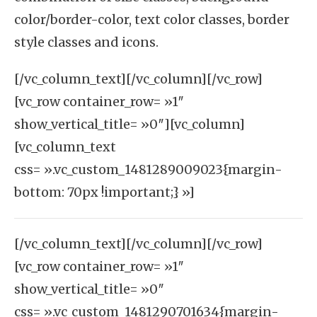
color/border-color, text color classes, border
style classes and icons.
[/vc_column_text][/vc_column][/vc_row]
[vc_row container_row= »1″
show_vertical_title= »0″][vc_column]
[vc_column_text
css= ».vc_custom_1481289009023{margin-
bottom: 70px !important;} »]
[/vc_column_text][/vc_column][/vc_row]
[vc_row container_row= »1″
show_vertical_title= »0″
css= ».vc_custom_1481290701634{margin-