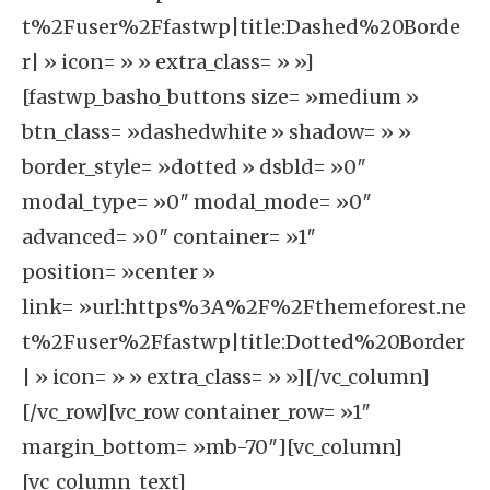
t%2Fuser%2Ffastwp|title:Dashed%20Borde
r| » icon= » » extra_class= » »]
[fastwp_basho_buttons size= »medium »
btn_class= »dashedwhite » shadow= » »
border_style= »dotted » dsbld= »0″
modal_type= »0″ modal_mode= »0″
advanced= »0″ container= »1″
position= »center »
link= »url:https%3A%2F%2Fthemeforest.ne
t%2Fuser%2Ffastwp|title:Dotted%20Border
| » icon= » » extra_class= » »][/vc_column]
[/vc_row][vc_row container_row= »1″
margin_bottom= »mb-70″][vc_column]
[vc_column_text]