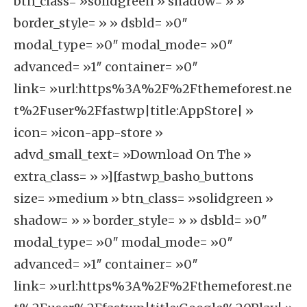
btn_class= »solidgreen » shadow= » »
border_style= » » dsbld= »0″
modal_type= »0″ modal_mode= »0″
advanced= »1″ container= »0″
link= »url:https%3A%2F%2Fthemeforest.ne
t%2Fuser%2Ffastwp|title:AppStore| »
icon= »icon-app-store »
advd_small_text= »Download On The »
extra_class= » »][fastwp_basho_buttons
size= »medium » btn_class= »solidgreen »
shadow= » » border_style= » » dsbld= »0″
modal_type= »0″ modal_mode= »0″
advanced= »1″ container= »0″
link= »url:https%3A%2F%2Fthemeforest.ne