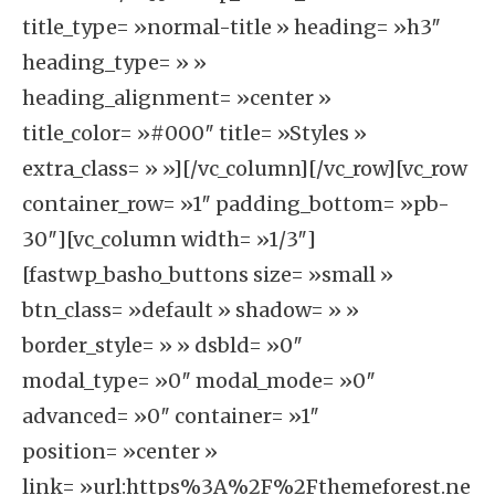
title_type= »normal-title » heading= »h3″
heading_type= » »
heading_alignment= »center »
title_color= »#000″ title= »Styles »
extra_class= » »][/vc_column][/vc_row][vc_row
container_row= »1″ padding_bottom= »pb-
30″][vc_column width= »1/3″]
[fastwp_basho_buttons size= »small »
btn_class= »default » shadow= » »
border_style= » » dsbld= »0″
modal_type= »0″ modal_mode= »0″
advanced= »0″ container= »1″
position= »center »
link= »url:https%3A%2F%2Fthemeforest.ne