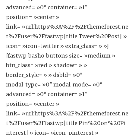
advanced= »0″ container= »1″
position= »center »
link= »url:https%3A%2F%2Fthemeforest.ne
t%2Fuser%2Ffastwp|title:Tweet%20Post| »
icon= »icon-twitter » extra_class= » »]
[fastwp_basho_buttons size= »medium »
btn_class= »red » shadow= » »
border_style= » » dsbld= »0″
modal_type= »0″ modal_mode= »0″
advanced= »0″ container= »1″
position= »center »
link= »url:https%3A%2F%2Fthemeforest.ne
t%2Fuser%2Ffastwp|title:Pin%20on%20Pi
nterest| » icon= »icon-pinterest »