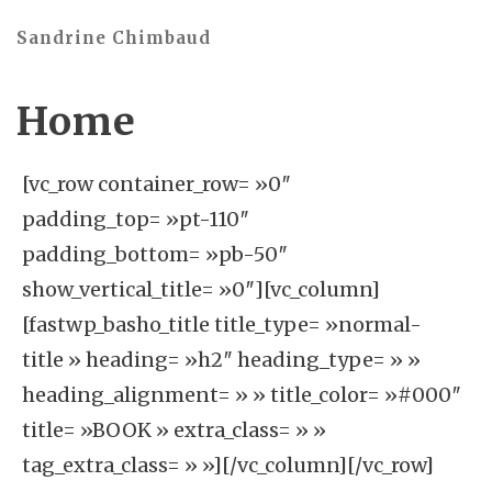
Sandrine Chimbaud
Home
[vc_row container_row= »0″
padding_top= »pt-110″
padding_bottom= »pb-50″
show_vertical_title= »0″][vc_column]
[fastwp_basho_title title_type= »normal-
title » heading= »h2″ heading_type= » »
heading_alignment= » » title_color= »#000″
title= »BOOK » extra_class= » »
tag_extra_class= » »][/vc_column][/vc_row]