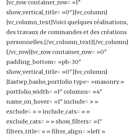
[vc_row container_row= »1″
show_vertical_title= »0″][vc_column]
[vc_column_text]Voici quelques réalisations,
des travaux de commandes et des créations
personnelles.[/vc_column_text][/vc_column]
[/vc_row][vc_row container_row= »0″
padding_bottom= »pb-30″
show_vertical_title= »0″][vc_column]
[fastwp_basho_portfolio type= »masonry »
portfolio_width= »1″ columns= »4″
name_on_hover= »1″ include= » »
exclude= » » include_cats= » »
exclude_cats= » » show_filters= »1″
filters_title= » » filter_align= »left »